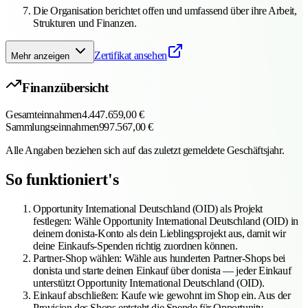
Die Organisation berichtet offen und umfassend über ihre Arbeit,
Strukturen und Finanzen.
Zertifikat ansehen
Mehr anzeigen
Finanzübersicht
Gesamteinnahmen
4.447.659,00 €
Sammlungseinnahmen
997.567,00 €
Alle Angaben beziehen sich auf das zuletzt gemeldete Geschäftsjahr.
So funktioniert's
Opportunity International Deutschland (OID) als Projekt
festlegen
:
Wähle Opportunity International Deutschland (OID) in
deinem donista-Konto als dein Lieblingsprojekt aus, damit wir
deine Einkaufs-Spenden richtig zuordnen können.
Partner-Shop wählen
:
Wähle aus hunderten Partner-Shops bei
donista und starte deinen Einkauf über donista — jeder Einkauf
unterstützt Opportunity International Deutschland (OID).
Einkauf abschließen
:
Kaufe wie gewohnt im Shop ein. Aus der
Provision des Shops entsteht die Spende für Opportunity