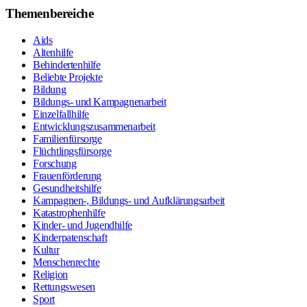
Themenbereiche
Aids
Altenhilfe
Behindertenhilfe
Beliebte Projekte
Bildung
Bildungs- und Kampagnenarbeit
Einzelfallhilfe
Entwicklungszusammenarbeit
Familienfürsorge
Flüchtlingsfürsorge
Forschung
Frauenförderung
Gesundheitshilfe
Kampagnen-, Bildungs- und Aufklärungsarbeit
Katastrophenhilfe
Kinder- und Jugendhilfe
Kinderpatenschaft
Kultur
Menschenrechte
Religion
Rettungswesen
Sport