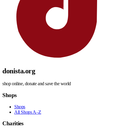
donista.org
shop online, donate and save the world
Shops
Shops
All Shops A–Z
Charities