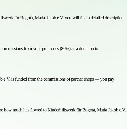
lfswerk für Bogotá, Maria Jakob e.V. you will find a detailed description
he commissions from your purchases (80%) as a donation to
kob e.V. is funded from the commissions of partner shops — you pay
y time how much has flowed to Kinderhilfswerk für Bogotá, Maria Jakob e.V.