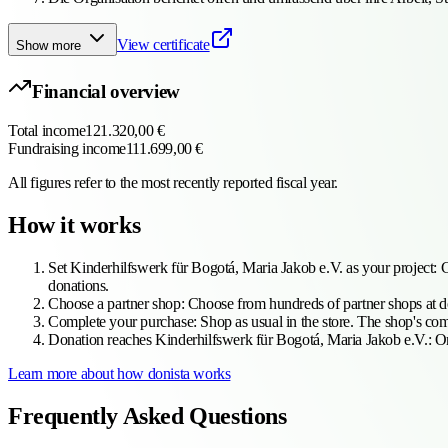
View certificate
Show more
Financial overview
Total income
121.320,00 €
Fundraising income
111.699,00 €
All figures refer to the most recently reported fiscal year.
How it works
Set Kinderhilfswerk für Bogotá, Maria Jakob e.V. as your project
:
C
donations.
Choose a partner shop
:
Choose from hundreds of partner shops at d
Complete your purchase
:
Shop as usual in the store. The shop's c
Donation reaches Kinderhilfswerk für Bogotá, Maria Jakob e.V.
:
On
Learn more about how donista works
Frequently Asked Questions