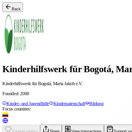
Back
Kinderhilfswerk für Bogotá, Mar
Kinderhilfswerk für Bogotá, Maria Jakob e.V.
Founded: 2000
Kinder- und Jugendhilfe
Kinderpatenschaft
Bildung
Focus countries:
Support project
Share
View transactions
Support vi