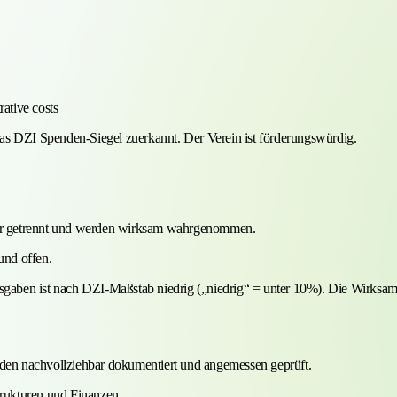
ative costs
as DZI Spenden-Siegel zuerkannt. Der Verein ist förderungswürdig.
nder getrennt und werden wirksam wahrgenommen.
und offen.
ben ist nach DZI-Maßstab niedrig („niedrig“ = unter 10%). Die Wirksamke
en nachvollziehbar dokumentiert und angemessen geprüft.
trukturen und Finanzen.