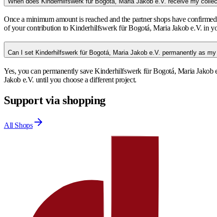
When does Kinderhilfswerk für Bogotá, Maria Jakob e.V. receive my colle
Once a minimum amount is reached and the partner shops have confirmed the
of your contribution to Kinderhilfswerk für Bogotá, Maria Jakob e.V. in y
Can I set Kinderhilfswerk für Bogotá, Maria Jakob e.V. permanently as my
Yes, you can permanently save Kinderhilfswerk für Bogotá, Maria Jakob e.V
Jakob e.V. until you choose a different project.
Support via shopping
All Shops