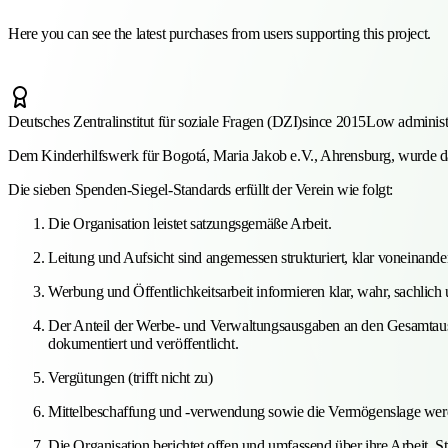
Here you can see the latest purchases from users supporting this project.
Deutsches Zentralinstitut für soziale Fragen (DZI)
since 2015
Low administr
Dem Kinderhilfswerk für Bogotá, Maria Jakob e.V., Ahrensburg, wurde d
Die sieben Spenden-Siegel-Standards erfüllt der Verein wie folgt:
Die Organisation leistet satzungsgemäße Arbeit.
Leitung und Aufsicht sind angemessen strukturiert, klar voneina
Werbung und Öffentlichkeitsarbeit informieren klar, wahr, sachlich 
Der Anteil der Werbe- und Verwaltungsausgaben an den Gesamtausga
dokumentiert und veröffentlicht.
Vergütungen (trifft nicht zu)
Mittelbeschaffung und -verwendung sowie die Vermögenslage werd
Die Organisation berichtet offen und umfassend über ihre Arbeit, S