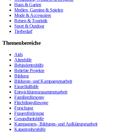
Haus & Garten
Medien, Gaming & Spielen
Mode & Accessoires
Reisen & Touristik
Sport & Outdoor
Tierbedarf
Themenbereiche
Aids
Altenhilfe
Behindertenhilfe
Beliebte Projekte
Bildung
Bildungs- und Kampagnenarbeit
Einzelfallhilfe
Entwicklungszusammenarbeit
Familienfürsorge
Flüchtlingsfürsorge
Forschung
Frauenförderung
Gesundheitshilfe
Kampagnen-, Bildungs- und Aufklärungsarbeit
Katastrophenhilfe