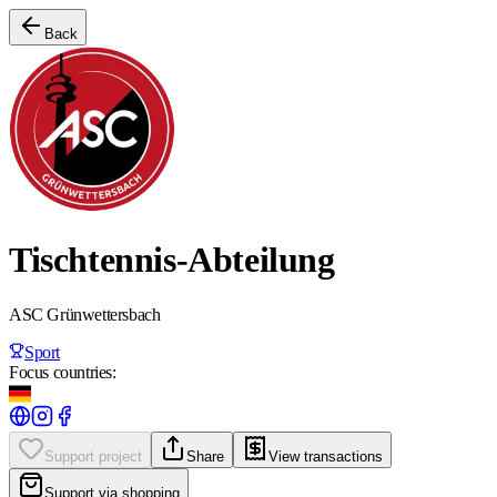
Back
Tischtennis-Abteilung
ASC Grünwettersbach
Sport
Focus countries:
Support project
Share
View transactions
Support via shopping